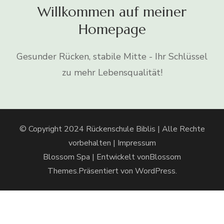
Willkommen auf meiner
Homepage
Gesunder Rücken, stabile Mitte - Ihr Schlüssel
zu mehr Lebensqualität!
© Copyright 2024 Rückenschule Biblis | Alle Rechte
vorbehalten |
Impressum
Blossom Spa | Entwickelt von
Blossom
Themes
.Präsentiert von
WordPress
.